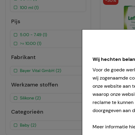
-
30%
100 ml (1)
Pijs
5.00 - 7.49 (1)
>= 10.00 (1)
Fabrikant
Wij hechten bela
Voor de goede werk
Bayer Vital GmbH (2)
-
36,5%
wij zogenaamde coo
Werkzame stoffen
onze website aan t
waarop onze websit
Silikone (2)
reclame te kunnen
doorgegeven aan de
Categorieën
Baby (2)
Meer informatie hie