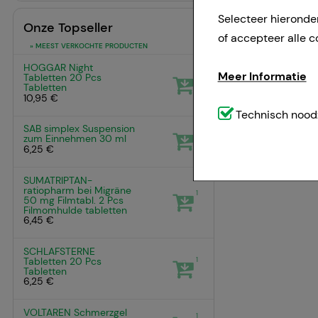
Selecteer hieronde
Onze Topseller
of accepteer alle c
» MEEST VERKOCHTE PRODUCTEN
HOGGAR Night
Meer Informatie
1
Tabletten
20 Pcs
Tabletten
10,95 €
Technisch noodzak
Technisch noodz
SAB simplex Suspension
website (bv. navig
1
zum Einnehmen
30 ml
6,25 €
weggelaten.
SUMATRIPTAN-
ratiopharm bei Migräne
Comfort:
Deze cook
1
50 mg Filmtabl.
2 Pcs
bijvoorbeeld voor 
Filmomhulde tabletten
6,45 €
voorkeursgedrag (bi
geven die is afges
SCHLAFSTERNE
1
Tabletten
20 Pcs
Tabletten
6,25 €
Statistiek & tracki
website wordt gebru
VOLTAREN Schmerzgel
1