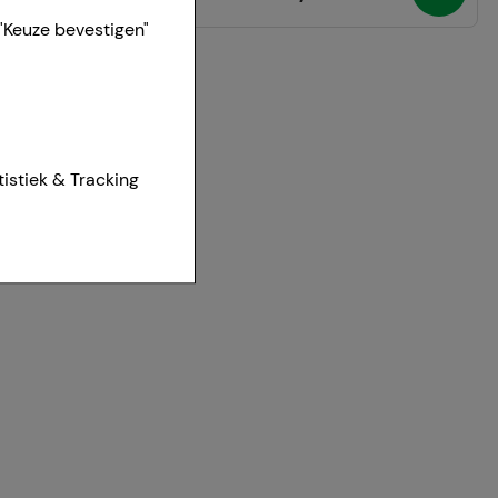
"Keuze bevestigen"
ies van onze
tistiek & Tracking
et worden
r te maken,
aan het
t om inhoud weer te
eren.
r waarop onze
te optimaliseren,