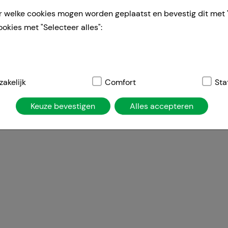
r welke cookies mogen worden geplaatst en bevestig dit met 
ookies met "Selecteer alles":
elijk:
akelijk
Dit zijn cookies die noodzakelijk zijn voor de basisfunct
Comfort
Sta
atie, winkelwagentje, klantenaccount), daarom kunnen deze ni
Keuze bevestigen
Alles accepteren
ies worden gebruikt om de winkelervaring nog aantrekkelijke
de herkenning van de bezoeker of om onze site aan te passen 
jv. taalinstellingen). Comfort cookies stellen ons ook in staa
temd op uw behoeften en om ons affiliate programma uit te vo
ng:
Hierdoor kunnen wij informatie verzamelen over de manie
ikt, die wij kunnen gebruiken om onze website verder voor u 