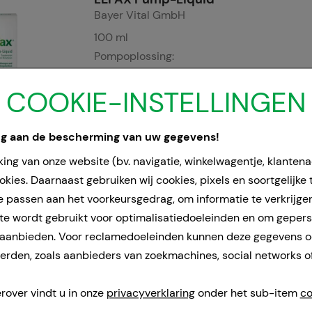
Bayer Vital GmbH
100
ml
Pompoplossing:
02563865
COOKIE-INSTELLINGEN
Doorgaans gereed voor verzending binnen
24-36 uur.
ng aan de bescherming van uw gegevens!
ing van onze website (bv. navigatie, winkelwagentje, klanten
LEFAX Pump-Liquid
kies. Daarnaast gebruiken wij cookies, pixels en soortgelijke
Bayer Vital GmbH
e passen aan het voorkeursgedrag, om informatie te verkrijge
50
ml
e wordt gebruikt voor optimalisatiedoeleinden en om geper
Pompoplossing:
 aanbieden. Voor reclamedoeleinden kunnen deze gegevens 
02563842
rden, zoals aanbieders van zoekmachines, social networks o
Doorgaans gereed voor verzending binnen
rover vindt u in onze
privacyverklaring
onder het sub-item
co
24-36 uur.