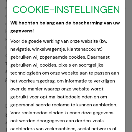
COOKIE-INSTELLINGEN
rekening gebracht. Voor automatische betalingen
die uit redenen van de klant ingetrokken worden,
Wij hechten belang aan de bescherming van uw
dient de klant de daardoor ontstane kosten ter
gegevens!
hoogte van het vooraf bepaalde bedrag van 15
EUR te betalen.
Voor de goede werking van onze website (bv.
In plaats van het vooraf bepaalde vaste bedrag
navigatie, winkelwagentje, klantenaccount)
dient de daadwerkelijk ontstane schade betaald
gebruiken wij zogenaamde cookies. Daarnaast
te worden, wanneer de klant aantoont dat een
gebruiken wij cookies, pixels en soortgelijke
schade überhaupt niet is ontstaan of aanzienlijk
technologieën om onze website aan te passen aan
geringer is dan het vaste bedrag.
het voorkeursgedrag, om informatie te verkrijgen
over de manier waarop onze website wordt
5 Garantie en aansprakelijkheid
gebruikt voor optimalisatiedoeleinden en om
gepersonaliseerde reclame te kunnen aanbieden.
De St. Josef Apotheek is aansprakelijk voor
Voor reclamedoeleinden kunnen deze gegevens
gebreken aan de geleverde artikelen. Daarbij
ook worden doorgegeven aan derden, zoals
zorgt de St. Josef Apotheek in een redelijke
aanbieders van zoekmachines, social networks of
termijn naar keuze van de klant ofwel voor