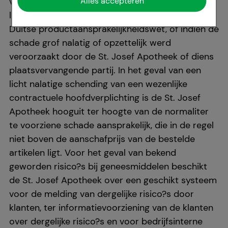
voortvloeit uit de schending van het leven, het
Alles accepteren
Comfort:
Deze cookies worden gebruikt om de
lichaam of de gezondheid, overeenkomstig de
winkelervaring nog aantrekkelijker te maken,
Duitse productaansprakelijkheidswet, of indien de
bijvoorbeeld voor de herkenning van de bezoeker of
schade grof nalatig of opzettelijk werd
om onze site aan te passen aan het
veroorzaakt door de St. Josef Apotheek of diens
voorkeursgedrag (bijv. taalinstellingen). Comfort
plaatsvervangende partij. In het geval van een
cookies stellen ons ook in staat om inhoud weer te
licht nalatige schending van een wezenlijke
geven die is afgestemd op uw behoeften en om ons
contractuele hoofdverplichting is de St. Josef
affiliate programma uit te voeren.
Apotheek hooguit ter hoogte van de normaliter
te voorziene schade aansprakelijk, die in de regel
Statistiek & tracking:
Hierdoor kunnen wij
niet boven de aanschafprijs van de bestelde
informatie verzamelen over de manier waarop onze
artikelen ligt. Voor het geval van bekend
website wordt gebruikt, die wij kunnen gebruiken
geworden risico?s bij geneesmiddelen beschikt
om onze website verder voor u te optimaliseren, om
de St. Josef Apotheek over een geschikt systeem
de inhoud van onze website maar ook de reclame
voor de melding van dergelijke risico?s door
op sites van derden zo relevant mogelijk voor u te
klanten, ter informatievoorziening van de klanten
maken. Wij wijzen u erop dat gegevens voor dit doel
over dergelijke risico?s en voor bedrijfsinterne