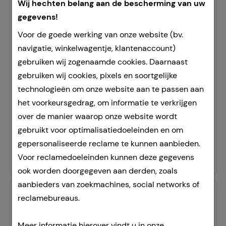
Wij hechten belang aan de bescherming van uw
gegevens!
Voor de goede werking van onze website (bv.
HOGGAR Night Tabletten
navigatie, winkelwagentje, klantenaccount)
STADA Consumer Health Deutschland GmbH
gebruiken wij zogenaamde cookies. Daarnaast
gebruiken wij cookies, pixels en soortgelijke
20
Pcs
technologieën om onze website aan te passen aan
Tabletten
het voorkeursgedrag, om informatie te verkrijgen
04402066
over de manier waarop onze website wordt
Doorgaans gereed voor verzending binnen 24-36 uur.
gebruikt voor optimalisatiedoeleinden en om
Prijslijst
:
16,99 €
²
gepersonaliseerde reclame te kunnen aanbieden.
10,95 €
¹
Voor reclamedoeleinden kunnen deze gegevens
ook worden doorgegeven aan derden, zoals
aanbieders van zoekmachines, social networks of
-
32,5%
reclamebureaus.
Meer informatie hierover vindt u in onze