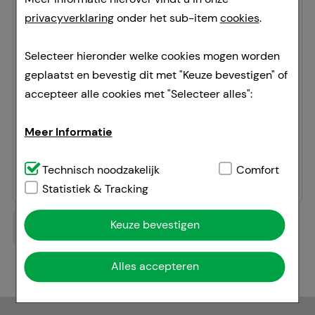
privacyverklaring
onder het sub-item
cookies
.
HOGGAR Night Tabletten
STADA Consumer Health Deutschland GmbH
Selecteer hieronder welke cookies mogen worden
10
Pcs
geplaatst en bevestig dit met "Keuze bevestigen" of
Tabletten
accepteer alle cookies met "Selecteer alles":
04402020
Doorgaans gereed voor verzending binnen 24-36 uur.
Meer Informatie
Prijslijst
:
11,10 €
²
Technisch noodzakelijk:
Technisch noodzakelijk
Dit zijn cookies die
Comfort
7,50 €
¹
noodzakelijk zijn voor de basisfuncties van onze
Statistiek & Tracking
website (bv. navigatie, winkelwagentje,
Keuze bevestigen
klantenaccount), daarom kunnen deze niet worden
weggelaten.
Alles accepteren
Comfort:
Deze cookies worden gebruikt om de
winkelervaring nog aantrekkelijker te maken,