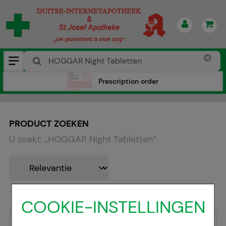
Prescription order
PRODUCT ZOEKEN
U zoekt:
„
HOGGAR Night Tabletten
“
COOKIE-INSTELLINGEN
-
35,5%