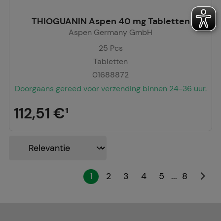
THIOGUANIN Aspen 40 mg Tabletten
Aspen Germany GmbH
25
Pcs
Tabletten
01688872
Doorgaans gereed voor verzending binnen 24-36 uur.
112,51 €
¹
...
1
2
3
4
5
8