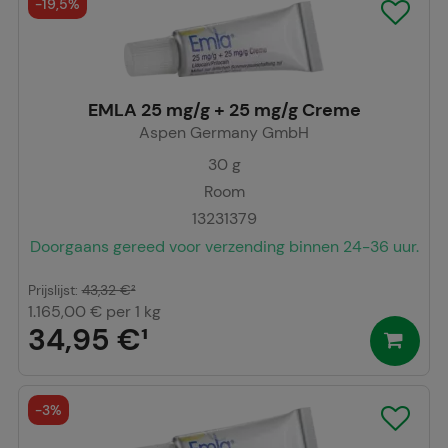
-
19,5%
EMLA 25 mg/g + 25 mg/g Creme
Aspen Germany GmbH
30
g
Room
13231379
Doorgaans gereed voor verzending binnen 24-36 uur.
Prijslijst
:
43,32 €
²
1.165,00 €
per 1 kg
34,95 €
¹
-
3%