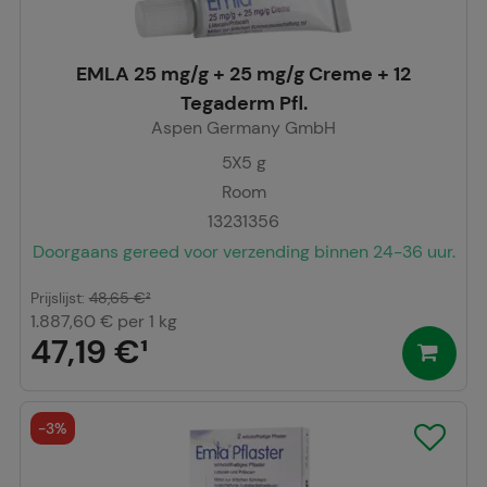
EMLA 25 mg/g + 25 mg/g Creme + 12
Tegaderm Pfl.
Aspen Germany GmbH
5X5
g
Room
13231356
Doorgaans gereed voor verzending binnen 24-36 uur.
Prijslijst
:
48,65 €
²
1.887,60 €
per 1 kg
47,19 €
¹
-
3%