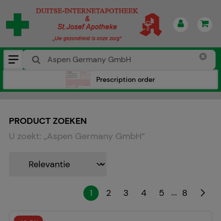
Prescription order
PRODUCT ZOEKEN
U zoekt:
„
Aspen Germany GmbH
“
...
1
2
3
4
5
8