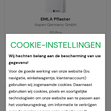
EMLA Pflaster
Aspen Germany GmbH
20
Pcs
pleister
COOKIE-INSTELLINGEN
00038505
Doorgaans gereed voor verzending binnen 24-36 uur.
Wij hechten belang aan de bescherming van uw
gegevens!
Prijslijst
:
80,66 €
²
78,24 €
¹
Voor de goede werking van onze website (bv.
navigatie, winkelwagentje, klantenaccount)
gebruiken wij zogenaamde cookies. Daarnaast
gebruiken wij cookies, pixels en soortgelijke
technologieën om onze website aan te passen aan
het voorkeursgedrag, om informatie te verkrijgen