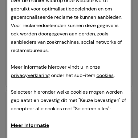
over de manier waarop onze website wordt
EMLA 25 mg/g + 25 mg/g Creme + 2
gebruikt voor optimalisatiedoeleinden en om
Tegaderm Pfl.
gepersonaliseerde reclame te kunnen aanbieden.
Aspen Germany GmbH
Voor reclamedoeleinden kunnen deze gegevens
5
g
ook worden doorgegeven aan derden, zoals
Room
aanbieders van zoekmachines, social networks of
13231250
reclamebureaus.
Tijdelijk niet leverbaar.
2.414,00 €
per 1 kg
Meer informatie hierover vindt u in onze
12,07 €
¹
privacyverklaring
onder het sub-item
cookies
.
Selecteer hieronder welke cookies mogen worden
-
3%
geplaatst en bevestig dit met "Keuze bevestigen" of
accepteer alle cookies met "Selecteer alles":
Meer Informatie