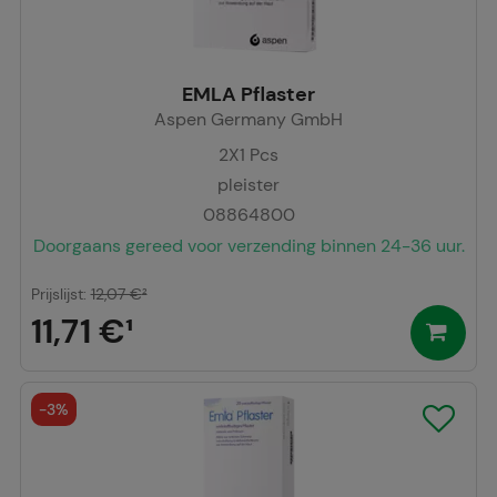
EMLA Pflaster
Aspen Germany GmbH
2X1
Pcs
pleister
08864800
Doorgaans gereed voor verzending binnen 24-36 uur.
Prijslijst
:
12,07 €
²
11,71 €
¹
-
3%