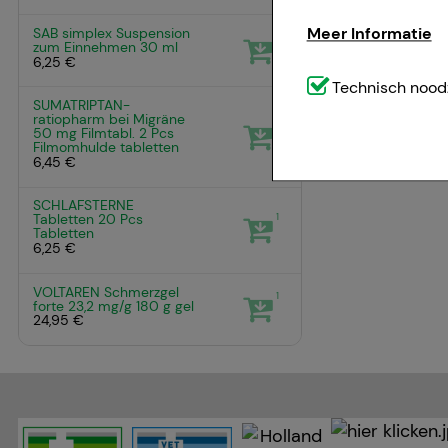
Meer Informatie
SAB simplex Suspension
1
zum Einnehmen
30 ml
6,25 €
Technisch noodzak
Technisch noodz
SUMATRIPTAN-
website (bv. navig
ratiopharm bei Migräne
1
50 mg Filmtabl.
2 Pcs
weggelaten.
Filmomhulde tabletten
6,45 €
Comfort:
Deze cook
SCHLAFSTERNE
1
Tabletten
20 Pcs
bijvoorbeeld voor 
Tabletten
6,25 €
voorkeursgedrag (bi
geven die is afges
VOLTAREN Schmerzgel
1
forte 23,2 mg/g
180 g
gel
24,95 €
Statistiek & tracki
website wordt gebru
om de inhoud van o
u te maken. Wij wi
zoals Google of soc