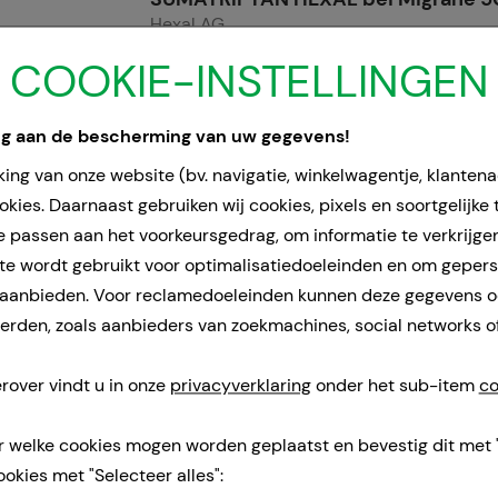
Hexal AG
2
Pcs
COOKIE-INSTELLINGEN
Tabletten
14286589
ng aan de bescherming van uw gegevens!
ing van onze website (bv. navigatie, winkelwagentje, klanten
Doorgaans gereed voor verzending binnen 
kies. Daarnaast gebruiken wij cookies, pixels en soortgelijke
e passen aan het voorkeursgedrag, om informatie te verkrijge
e wordt gebruikt voor optimalisatiedoeleinden en om geper
 aanbieden. Voor reclamedoeleinden kunnen deze gegevens 
rden, zoals aanbieders van zoekmachines, social networks o
rover vindt u in onze
privacyverklaring
onder het sub-item
co
r welke cookies mogen worden geplaatst en bevestig dit met 
ookies met "Selecteer alles":