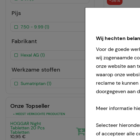
-
36%
Pijs
7.50 - 9.99 (1)
Wij hechten bela
Fabrikant
Voor de goede werk
Hexal AG (1)
wij zogenaamde coo
onze website aan t
Werkzame stoffen
waarop onze websit
reclame te kunnen
Sumatriptan (1)
doorgegeven aan de
Onze Topseller
Meer informatie hie
» MEEST VERKOCHTE PRODUCTEN
HOGGAR Night
Selecteer hieronde
1
Tabletten
20 Pcs
Tabletten
of accepteer alle c
10,95 €