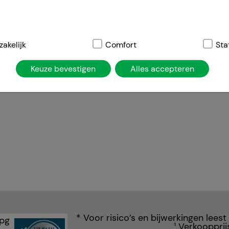
elijk:
akelijk
Dit zijn cookies die noodzakelijk zijn voor de basisfunct
Comfort
Sta
atie, winkelwagentje, klantenaccount), daarom kunnen deze ni
Keuze bevestigen
Alles accepteren
ies worden gebruikt om de winkelervaring nog aantrekkelijke
de herkenning van de bezoeker of om onze site aan te passen 
jv. taalinstellingen). Comfort cookies stellen ons ook in staa
temd op uw behoeften en om ons affiliate programma uit te vo
ng:
Hierdoor kunnen wij informatie verzamelen over de manie
ikt, die wij kunnen gebruiken om onze website verder voor u 
nze website maar ook de reclame op sites van derden zo rele
jzen u erop dat gegevens voor dit doel soms worden doorgege
* Voor risico’s en bijwerkingen leest
iale media.
Verkoopprij
1