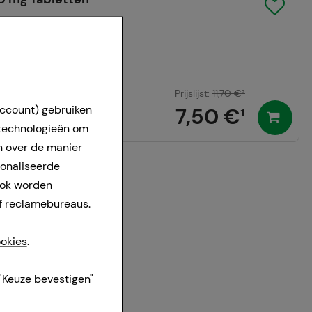
Prijslijst
:
11,70 €
²
account) gebruiken
7,50 €
¹
24-36 uur.
 technologieën om
n over de manier
sonaliseerde
ook worden
f reclamebureaus.
okies
.
"Keuze bevestigen"