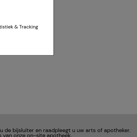
ies van onze
tistiek & Tracking
et worden
r te maken,
aan het
t om inhoud weer te
eren.
r waarop onze
te optimaliseren,
vant mogelijk voor
ven aan derden,
 u de bijsluiter en raadpleegt u uw arts of apotheker.
s van onze on-site apotheek.