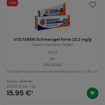
-
32%
VOLTAREN Schmerzgel forte 23,2 mg/g
Haleon Germany GmbH
100
g
gel
08628264
Doorgaans gereed voor verzending binnen 24-36 uur.
Prijslijst
:
23,40 €
²
159,50 €
per 1 kg
15,95 €
¹