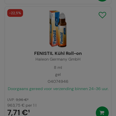
affiliate programma uit te voeren.
-
22,5%
Statistiek & tracking:
Hierdoor kunnen wij
informatie verzamelen over de manier waarop onze
website wordt gebruikt, die wij kunnen gebruiken
om onze website verder voor u te optimaliseren, om
de inhoud van onze website maar ook de reclame
FENISTIL Kühl Roll-on
op sites van derden zo relevant mogelijk voor u te
Haleon Germany GmbH
maken. Wij wijzen u erop dat gegevens voor dit doel
8
ml
soms worden doorgegeven aan derden, zoals
gel
Google of sociale media.
04074946
Doorgaans gereed voor verzending binnen 24-36 uur.
UVP
:
9,96 €
³
963,75 €
per 1 l
7,71 €
¹