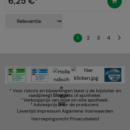
6,25 €
¹
1
2
3
4
* Voor risico’s en bijwerkingen leest u de bijsluiter en
raadpleegt u uw arts of apotheker.
Verkoopprijs van onze on-site apotheek.
1
Adviesprijs door de producent.
2
Levertijd
Impressum
Algemene Voorwaarden
Herroepingsrecht
Privacybeleid