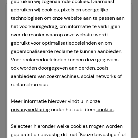
gebruiken wij zogenaamde cookies. Daarnaast
gebruiken wij cookies, pixels en soortgelijke
-
33,5%
technologieën om onze website aan te passen aan
het voorkeursgedrag, om informatie te verkrijgen
over de manier waarop onze website wordt
gebruikt voor optimalisatiedoeleinden en om
gepersonaliseerde reclame te kunnen aanbieden.
VOLTAREN Schmerzgel
Voor reclamedoeleinden kunnen deze gegevens
Haleon Germany GmbH
ook worden doorgegeven aan derden, zoals
120
g
aanbieders van zoekmachines, social networks of
gel
reclamebureaus.
00458532
Doorgaans gereed voor verzending binnen 24-36 uur.
Meer informatie hierover vindt u in onze
privacyverklaring
onder het sub-item
cookies
.
Prijslijst
:
19,49 €
²
107,92 €
per 1 kg
Selecteer hieronder welke cookies mogen worden
12,95 €
¹
geplaatst en bevestig dit met "Keuze bevestigen" of