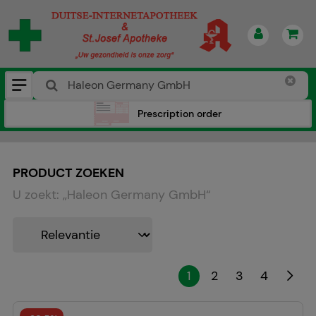
Prescription order
PRODUCT ZOEKEN
U zoekt:
„
Haleon Germany GmbH
“
1
2
3
4