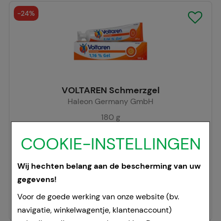
-
24%
VOLTAREN Schmerzgel
Haleon Germany GmbH
180
g
gel
COOKIE-INSTELLINGEN
06998784
Doorgaans gereed voor verzending binnen 24-36 uur.
Wij hechten belang aan de bescherming van uw
gegevens!
Prijslijst
:
24,94 €
²
105,28 €
per 1 kg
Voor de goede werking van onze website (bv.
18,95 €
¹
navigatie, winkelwagentje, klantenaccount)