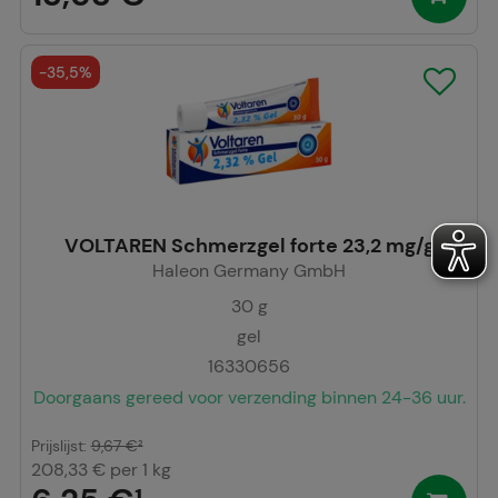
-
35,5%
VOLTAREN Schmerzgel forte 23,2 mg/g
Haleon Germany GmbH
30
g
gel
16330656
Doorgaans gereed voor verzending binnen 24-36 uur.
Prijslijst
:
9,67 €
²
208,33 €
per 1 kg