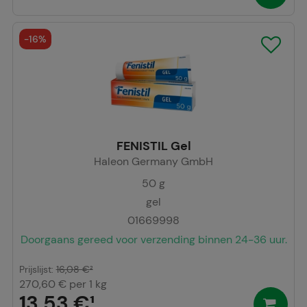
-
16%
FENISTIL Gel
Haleon Germany GmbH
50
g
gel
01669998
Doorgaans gereed voor verzending binnen 24-36 uur.
Prijslijst
:
16,08 €
²
270,60 €
per 1 kg
13,53 €
¹