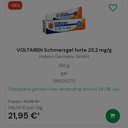
-
28%
VOLTAREN Schmerzgel forte 23,2 mg/g
Haleon Germany GmbH
150
g
gel
08628270
Doorgaans gereed voor verzending binnen 24-36 uur.
Prijslijst
:
30,48 €
²
146,33 €
per 1 kg
21,95 €
¹