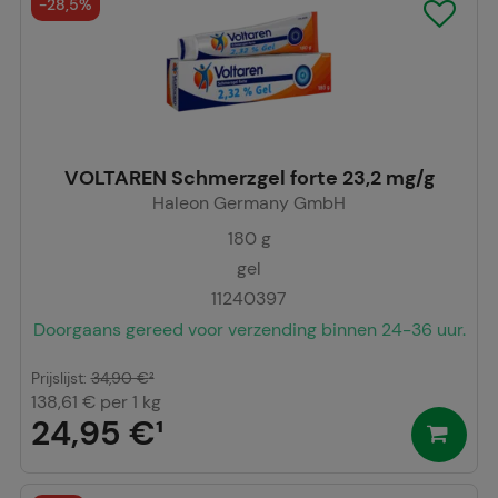
-
28,5%
VOLTAREN Schmerzgel forte 23,2 mg/g
Haleon Germany GmbH
180
g
gel
11240397
Doorgaans gereed voor verzending binnen 24-36 uur.
Prijslijst
:
34,90 €
²
138,61 €
per 1 kg
24,95 €
¹