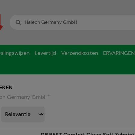
alingswijzen
Levertijd
Verzendkosten
ERVARINGEN
EKEN
eon Germany GmbH
“
DR.BEST Comfort Clean Soft Zahnbü