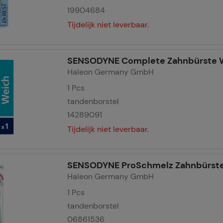
19904684
ikt, die wij kunnen gebruiken om onze website verder voor u 
Tijdelijk niet leverbaar.
nze website maar ook de reclame op sites van derden zo rele
jzen u erop dat gegevens voor dit doel soms worden doorgege
iale media.
SENSODYNE Complete Zahnbürste 
Haleon Germany GmbH
1
Pcs
tandenborstel
14289091
Tijdelijk niet leverbaar.
SENSODYNE ProSchmelz Zahnbürst
Haleon Germany GmbH
1
Pcs
tandenborstel
06861536