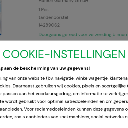
Haleon Germany GmbH
1
Pcs
tandenborstel
14289062
Doorgaans gereed voor verzending binnen 
COOKIE-INSTELLINGEN
PARODONTAX Complete Protection
Haleon Germany GmbH
ng aan de bescherming van uw gegevens!
1
Pcs
ing van onze website (bv. navigatie, winkelwagentje, klanten
tandenborstel
kies. Daarnaast gebruiken wij cookies, pixels en soortgelijke
13584787
e passen aan het voorkeursgedrag, om informatie te verkrijge
Doorgaans gereed voor verzending binnen 
e wordt gebruikt voor optimalisatiedoeleinden en om geper
 aanbieden. Voor reclamedoeleinden kunnen deze gegevens 
PARODONTAX Zahnbürste weich
rden, zoals aanbieders van zoekmachines, social networks o
Haleon Germany GmbH