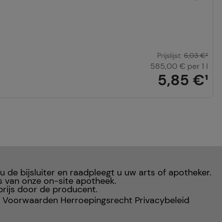
Prijslijst
:
6,03 €
²
585,00 €
per 1 l
5,85 €
¹
 u de bijsluiter en raadpleegt u uw arts of apotheker.
s van onze on-site apotheek.
rijs door de producent.
 Voorwaarden
Herroepingsrecht
Privacybeleid