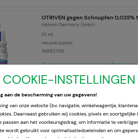
OTRIVEN gegen Schnupfen 0,025% 
Haleon Germany GmbH
10
ml
neusdruppels
16882769
Doorgaans gereed voor verzending binnen
24-36 uur.
COOKIE-INSTELLINGEN
ng aan de bescherming van uw gegevens!
OTRIVEN 0,05% Nasentropfen
Haleon Germany GmbH
ing van onze website (bv. navigatie, winkelwagentje, klanten
10
ml
kies. Daarnaast gebruiken wij cookies, pixels en soortgelijke
neusdruppels
e passen aan het voorkeursgedrag, om informatie te verkrijge
00753679
e wordt gebruikt voor optimalisatiedoeleinden en om geper