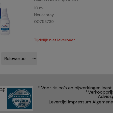
10
ml
Neusspray
00753739
Tijdelijk niet leverbaar.
* Voor risico’s en bijwerkingen leest
Verkoopprij
1
Adviesp
2
Levertijd
Impressum
Algemene