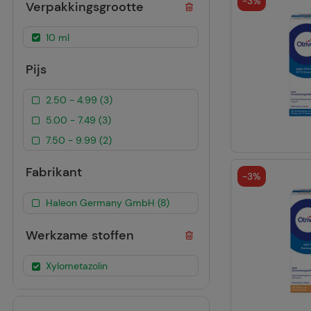
-
3%
Verpakkingsgrootte
10 ml
Pijs
2.50 - 4.99 (3)
5.00 - 7.49 (3)
7.50 - 9.99 (2)
Fabrikant
-
3%
Haleon Germany GmbH (8)
Werkzame stoffen
Xylometazolin