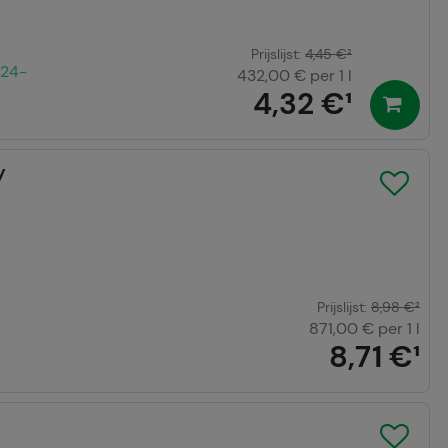
eren.
Prijslijst
:
4,45 €
²
r waarop onze
 24-
432,00 €
per 1 l
te optimaliseren,
4,32 €
¹
vant mogelijk voor
ven aan derden,
y
Prijslijst
:
8,98 €
²
871,00 €
per 1 l
8,71 €
¹