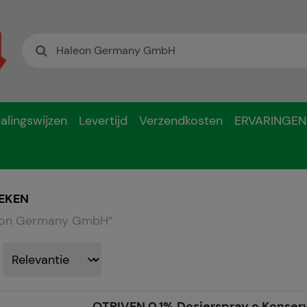
alingswijzen
Levertijd
Verzendkosten
ERVARINGEN
EKEN
eon Germany GmbH
“
OTRIVEN 0,1% Dosierspray o.Konserv