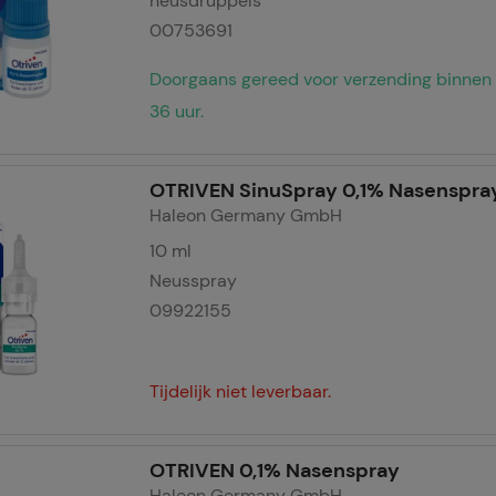
neusdruppels
temd op uw behoeften en om ons affiliate programma uit te vo
00753691
ng:
Hierdoor kunnen wij informatie verzamelen over de manie
Doorgaans gereed voor verzending binnen
ikt, die wij kunnen gebruiken om onze website verder voor u 
36 uur.
nze website maar ook de reclame op sites van derden zo rele
jzen u erop dat gegevens voor dit doel soms worden doorgege
OTRIVEN SinuSpray 0,1% Nasenspra
iale media.
Haleon Germany GmbH
10
ml
Neusspray
09922155
Tijdelijk niet leverbaar.
OTRIVEN 0,1% Nasenspray
Haleon Germany GmbH