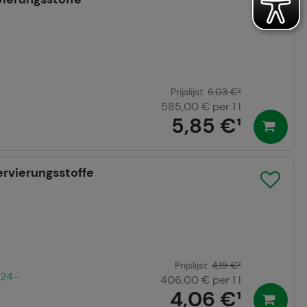
Prijslijst
:
6,03 €
²
585,00 €
per 1 l
5,85 €
¹
rvierungsstoffe
Prijslijst
:
4,19 €
²
 24-
406,00 €
per 1 l
4,06 €
¹