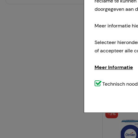
reclame te kunnen
doorgegeven aan de
Meer informatie hie
-
3%
Selecteer hieronde
of accepteer alle c
Meer Informatie
Technisch noodzak
Technisch noodz
website (bv. navig
weggelaten.
-
3%
Comfort:
Deze cook
bijvoorbeeld voor 
voorkeursgedrag (bi