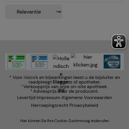
affiliate programma uit te voeren.
Statistiek & tracking:
Hierdoor kunnen wij
informatie verzamelen over de manier waarop onze
website wordt gebruikt, die wij kunnen gebruiken
om onze website verder voor u te optimaliseren, om
de inhoud van onze website maar ook de reclame
op sites van derden zo relevant mogelijk voor u te
maken. Wij wijzen u erop dat gegevens voor dit doel
soms worden doorgegeven aan derden, zoals
* Voor risico’s en bijwerkingen leest u de bijsluiter en
Google of sociale media.
raadpleegt u uw arts of apotheker.
Verkoopprijs van onze on-site apotheek.
1
Adviesprijs door de producent.
2
Levertijd
Impressum
Algemene Voorwaarden
Herroepingsrecht
Privacybeleid
Hier können Sie Ihre Cookie-Zustimmung widerrufen