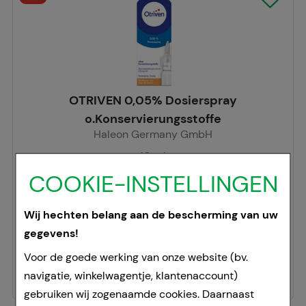
OTRIVEN 0,05% Dosierspray
o.Konservierungsstoffe
Haleon Germany GmbH
10
ml
Doseerspray
COOKIE-INSTELLINGEN
08444558
Doorgaans gereed voor verzending binnen 24-36 uur.
Wij hechten belang aan de bescherming van uw
gegevens!
Prijslijst
:
4,19 €
²
406,00 €
per 1 l
Voor de goede werking van onze website (bv.
4,06 €
¹
navigatie, winkelwagentje, klantenaccount)
gebruiken wij zogenaamde cookies. Daarnaast