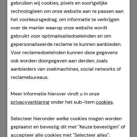
gebruiken wij cookies, pixels en soortgelijke
-
3%
technologieën om onze website aan te passen aan
het voorkeursgedrag, om informatie te verkrijgen
over de manier waarop onze website wordt
gebruikt voor optimalisatiedoeleinden en om
gepersonaliseerde reclame te kunnen aanbieden.
Voor reclamedoeleinden kunnen deze gegevens
OTRIVEN 0,05% Nasentropfen
ook worden doorgegeven aan derden, zoals
Haleon Germany GmbH
aanbieders van zoekmachines, social networks of
10
ml
reclamebureaus.
neusdruppels
00753679
Meer informatie hierover vindt u in onze
Doorgaans gereed voor verzending binnen 24-36 uur.
privacyverklaring
onder het sub-item
cookies
.
Prijslijst
:
3,17 €
²
307,00 €
per 1 l
Selecteer hieronder welke cookies mogen worden
3,07 €
¹
geplaatst en bevestig dit met "Keuze bevestigen" of
accepteer alle cookies met "Selecteer alles":