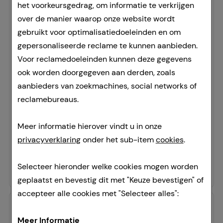
het voorkeursgedrag, om informatie te verkrijgen
over de manier waarop onze website wordt
gebruikt voor optimalisatiedoeleinden en om
gepersonaliseerde reclame te kunnen aanbieden.
SENSODYNE ProSchmelz Kids 0-6 Jahre
Voor reclamedoeleinden kunnen deze gegevens
Zahnpasta
ook worden doorgegeven aan derden, zoals
Haleon Germany GmbH
aanbieders van zoekmachines, social networks of
50
ml
reclamebureaus.
Tandpasta
19283294
Meer informatie hierover vindt u in onze
Tijdelijk niet leverbaar.
privacyverklaring
onder het sub-item
cookies
.
94,40 €
per 1 l
4,72 €
¹
Selecteer hieronder welke cookies mogen worden
geplaatst en bevestig dit met "Keuze bevestigen" of
accepteer alle cookies met "Selecteer alles":
Meer Informatie