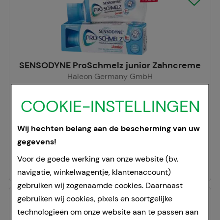
SENSODYNE ProSchmelz junior Zahncreme
Haleon Germany GmbH
50
ml
COOKIE-INSTELLINGEN
tandpasta
01293719
Wij hechten belang aan de bescherming van uw
Tijdelijk niet leverbaar.
gegevens!
54,60 €
per 1 l
Voor de goede werking van onze website (bv.
2,73 €
¹
navigatie, winkelwagentje, klantenaccount)
gebruiken wij zogenaamde cookies. Daarnaast
gebruiken wij cookies, pixels en soortgelijke
technologieën om onze website aan te passen aan