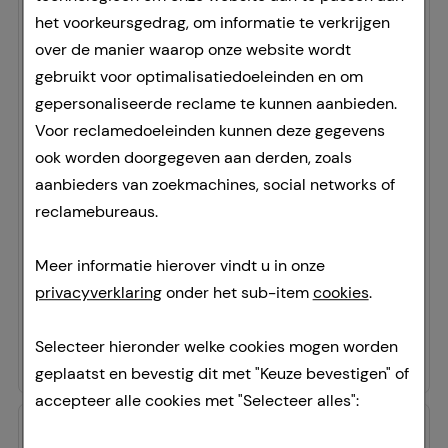
het voorkeursgedrag, om informatie te verkrijgen
over de manier waarop onze website wordt
gebruikt voor optimalisatiedoeleinden en om
gepersonaliseerde reclame te kunnen aanbieden.
Voor reclamedoeleinden kunnen deze gegevens
AUDISPRAY ultra Ohrenspray
ook worden doorgegeven aan derden, zoals
Cooper Consumer Health Deutschland GmbH
aanbieders van zoekmachines, social networks of
20
ml
reclamebureaus.
sprayen
15251630
Meer informatie hierover vindt u in onze
Doorgaans gereed voor verzending binnen 24-36 uur.
privacyverklaring
onder het sub-item
cookies
.
688,50 €
per 1 l
Selecteer hieronder welke cookies mogen worden
13,77 €
¹
geplaatst en bevestig dit met "Keuze bevestigen" of
accepteer alle cookies met "Selecteer alles":