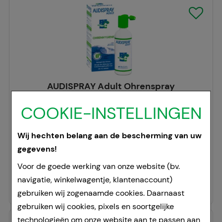
AUDISPRAY Adult Ohrenspray
Cooper Consumer Health Deutschland GmbH
COOKIE-INSTELLINGEN
50
ml
sprayen
Wij hechten belang aan de bescherming van uw
08468984
gegevens!
Doorgaans gereed voor verzending binnen 24-36 uur.
Voor de goede werking van onze website (bv.
295,20 €
per 1 l
navigatie, winkelwagentje, klantenaccount)
14,76 €
¹
gebruiken wij zogenaamde cookies. Daarnaast
gebruiken wij cookies, pixels en soortgelijke
technologieën om onze website aan te passen aan