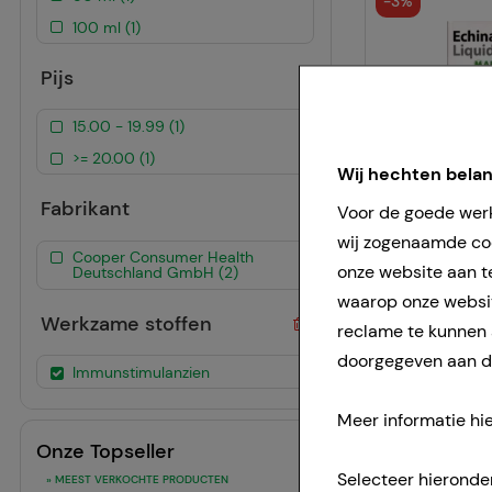
-
3%
100 ml (1)
Pijs
15.00 - 19.99 (1)
>= 20.00 (1)
Wij hechten bela
Fabrikant
Voor de goede werk
wij zogenaamde coo
Cooper Consumer Health
onze website aan t
Deutschland GmbH (2)
-
3%
waarop onze websit
Werkzame stoffen
reclame te kunnen
doorgegeven aan de
Immunstimulanzien
Meer informatie hie
Onze Topseller
Selecteer hieronde
» MEEST VERKOCHTE PRODUCTEN