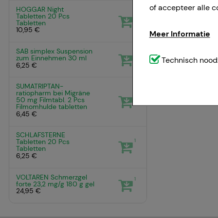
of accepteer alle c
HOGGAR Night
1
Tabletten
20 Pcs
Tabletten
10,95 €
Meer Informatie
SAB simplex Suspension
1
zum Einnehmen
30 ml
Technisch noodzak
Technisch noodz
6,25 €
website (bv. navig
weggelaten.
SUMATRIPTAN-
ratiopharm bei Migräne
1
50 mg Filmtabl.
2 Pcs
Filmomhulde tabletten
Comfort:
Deze cook
6,45 €
bijvoorbeeld voor 
SCHLAFSTERNE
voorkeursgedrag (bi
1
Tabletten
20 Pcs
Tabletten
geven die is afges
6,25 €
VOLTAREN Schmerzgel
Statistiek & tracki
1
forte 23,2 mg/g
180 g
gel
24,95 €
website wordt gebru
om de inhoud van o
u te maken. Wij wi