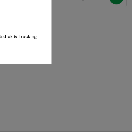
ies van onze
tistiek & Tracking
et worden
r te maken,
aan het
t om inhoud weer te
eren.
r waarop onze
te optimaliseren,
vant mogelijk voor
ven aan derden,