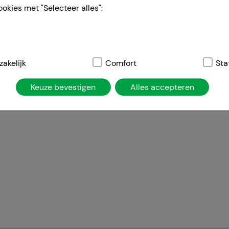
ookies met "Selecteer alles":
elijk:
akelijk
Dit zijn cookies die noodzakelijk zijn voor de basisfunct
Comfort
Sta
atie, winkelwagentje, klantenaccount), daarom kunnen deze ni
Keuze bevestigen
Alles accepteren
ies worden gebruikt om de winkelervaring nog aantrekkelijke
de herkenning van de bezoeker of om onze site aan te passen 
jv. taalinstellingen). Comfort cookies stellen ons ook in staa
temd op uw behoeften en om ons affiliate programma uit te vo
ng:
Hierdoor kunnen wij informatie verzamelen over de manie
ikt, die wij kunnen gebruiken om onze website verder voor u 
nze website maar ook de reclame op sites van derden zo rele
jzen u erop dat gegevens voor dit doel soms worden doorgege