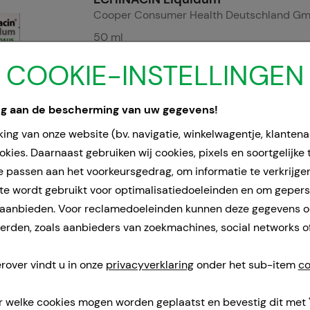
Cooper Consumer Health Deutschland G
50
ml
Liquidum
COOKIE-INSTELLINGEN
01500532
Doorgaans gereed voor verzending binnen
ng aan de bescherming van uw gegevens!
24-36 uur.
ing van onze website (bv. navigatie, winkelwagentje, klanten
kies. Daarnaast gebruiken wij cookies, pixels en soortgelijke
e passen aan het voorkeursgedrag, om informatie te verkrijge
ECHINACIN Liquidum
Cooper Consumer Health Deutschland G
e wordt gebruikt voor optimalisatiedoeleinden en om geper
 aanbieden. Voor reclamedoeleinden kunnen deze gegevens 
100
ml
rden, zoals aanbieders van zoekmachines, social networks o
Liquidum
01500549
rover vindt u in onze
privacyverklaring
onder het sub-item
co
Doorgaans gereed voor verzending binnen
24-36 uur.
r welke cookies mogen worden geplaatst en bevestig dit met 