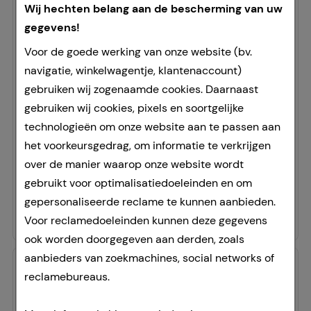
Wij hechten belang aan de bescherming van uw
gegevens!
Voor de goede werking van onze website (bv.
TRAUMON Gel 10%
navigatie, winkelwagentje, klantenaccount)
Cooper Consumer Health Deutschland GmbH
gebruiken wij zogenaamde cookies. Daarnaast
50
g
gebruiken wij cookies, pixels en soortgelijke
gel
technologieën om onze website aan te passen aan
04971953
het voorkeursgedrag, om informatie te verkrijgen
Doorgaans gereed voor verzending binnen 24-36 uur.
over de manier waarop onze website wordt
Prijslijst
:
12,97 €
²
gebruikt voor optimalisatiedoeleinden en om
251,60 €
per 1 kg
gepersonaliseerde reclame te kunnen aanbieden.
12,58 €
¹
Voor reclamedoeleinden kunnen deze gegevens
ook worden doorgegeven aan derden, zoals
aanbieders van zoekmachines, social networks of
-
3%
reclamebureaus.