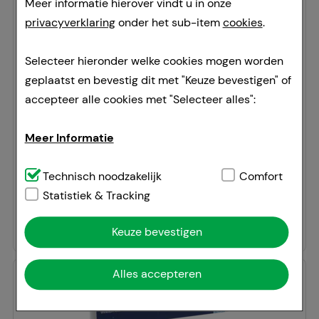
Meer informatie hierover vindt u in onze
privacyverklaring
onder het sub-item
cookies
.
Selecteer hieronder welke cookies mogen worden
TRAUMON Spray
Cooper Consumer Health Deutschland GmbH
geplaatst en bevestig dit met "Keuze bevestigen" of
accepteer alle cookies met "Selecteer alles":
50
ml
sprayen
Meer Informatie
03935211
Doorgaans gereed voor verzending binnen 24-36 uur.
Technisch noodzakelijk:
Technisch noodzakelijk
Dit zijn cookies die
Comfort
Prijslijst
:
19,97 €
²
noodzakelijk zijn voor de basisfuncties van onze
Statistiek & Tracking
387,40 €
per 1 l
website (bv. navigatie, winkelwagentje,
19,37 €
¹
Keuze bevestigen
klantenaccount), daarom kunnen deze niet worden
weggelaten.
Alles accepteren
-
3%
Comfort:
Deze cookies worden gebruikt om de
winkelervaring nog aantrekkelijker te maken,