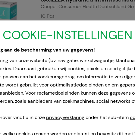
Cooper Consumer Health Deutschland G
10
Pcs
Doeken
COOKIE-INSTELLINGEN
10123672
Doorgaans gereed voor verzending binnen 
ng aan de bescherming van uw gegevens!
ing van onze website (bv. navigatie, winkelwagentje, klanten
SAGELLA active Reinigungstücher
kies. Daarnaast gebruiken wij cookies, pixels en soortgelijke
Cooper Consumer Health Deutschland G
e passen aan het voorkeursgedrag, om informatie te verkrijge
10
Pcs
e wordt gebruikt voor optimalisatiedoeleinden en om geper
Doeken
 aanbieden. Voor reclamedoeleinden kunnen deze gegevens 
10123620
rden, zoals aanbieders van zoekmachines, social networks o
Tijdelijk niet leverbaar.
rover vindt u in onze
privacyverklaring
onder het sub-item
co
SAGELLA poligyn Reinigunstücher f.
r welke cookies mogen worden geplaatst en bevestig dit met 
Cooper Consumer Health Deutschland G