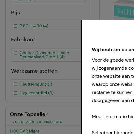
Pijs
2.50 - 4.99 (4)
Fabrikant
Wij hechten bela
Cooper Consumer Health
Deutschland GmbH (4)
Voor de goede werk
wij zogenaamde coo
Werkzame stoffen
onze website aan t
waarop onze websit
Hautreinigung (1)
reclame te kunnen
Hygieneartikel (3)
doorgegeven aan de
Onze Topseller
Meer informatie hie
» MEEST VERKOCHTE PRODUCTEN
HOGGAR Night
Selecteer hieronde