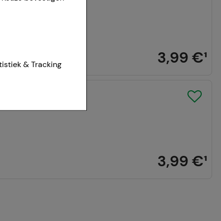
3,99 €
¹
ies van onze
tistiek & Tracking
et worden
mbH
r te maken,
aan het
t om inhoud weer te
3,99 €
¹
eren.
r waarop onze
te optimaliseren,
vant mogelijk voor