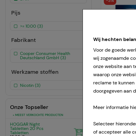
-
3%
Pijs
>= 10.00 (3)
Wij hechten bela
Fabrikant
Voor de goede werk
Cooper Consumer Health
wij zogenaamde coo
Deutschland GmbH (3)
onze website aan t
Werkzame stoffen
-
3%
waarop onze websit
reclame te kunnen
Nicotin (3)
doorgegeven aan de
Onze Topseller
Meer informatie hie
» MEEST VERKOCHTE PRODUCTEN
Selecteer hieronde
HOGGAR Night
1
Tabletten
20 Pcs
of accepteer alle c
Tabletten