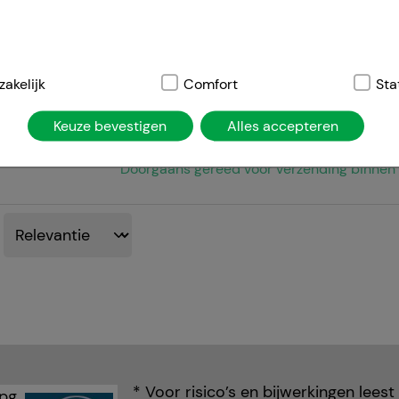
NICOTINELL 7 mg/24-Stunden-Pflas
Cooper Consumer Health Deutschland G
21
Pcs
elijk:
akelijk
Dit zijn cookies die noodzakelijk zijn voor de basisfunct
Comfort
Sta
Pleister, transdermaal
atie, winkelwagentje, klantenaccount), daarom kunnen deze ni
00110065
Keuze bevestigen
Alles accepteren
Doorgaans gereed voor verzending binnen 
ies worden gebruikt om de winkelervaring nog aantrekkelijke
de herkenning van de bezoeker of om onze site aan te passen 
jv. taalinstellingen). Comfort cookies stellen ons ook in staa
temd op uw behoeften en om ons affiliate programma uit te vo
ng:
Hierdoor kunnen wij informatie verzamelen over de manie
ikt, die wij kunnen gebruiken om onze website verder voor u 
nze website maar ook de reclame op sites van derden zo rele
jzen u erop dat gegevens voor dit doel soms worden doorgege
* Voor risico’s en bijwerkingen leest
iale media.