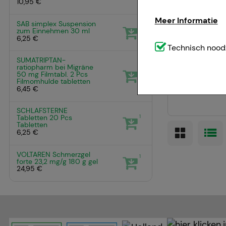
10,95 €
-
3%
Meer Informatie
SAB simplex Suspension
1
zum Einnehmen
30 ml
6,25 €
Technisch noodzak
Technisch noodz
SUMATRIPTAN-
website (bv. navig
ratiopharm bei Migräne
1
50 mg Filmtabl.
2 Pcs
weggelaten.
Filmomhulde tabletten
6,45 €
Comfort:
Deze cook
SCHLAFSTERNE
bijvoorbeeld voor 
1
Tabletten
20 Pcs
Tabletten
voorkeursgedrag (bi
6,25 €
geven die is afges
VOLTAREN Schmerzgel
1
forte 23,2 mg/g
180 g
gel
24,95 €
Statistiek & tracki
website wordt gebru
om de inhoud van o
u te maken. Wij wi
zoals Google of soc