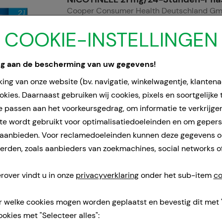
Cooper Consumer Health Deutschland G
21
Pcs
COOKIE-INSTELLINGEN
Pleister, transdermaal
00110088
ng aan de bescherming van uw gegevens!
Doorgaans gereed voor verzending binnen 
ing van onze website (bv. navigatie, winkelwagentje, klanten
kies. Daarnaast gebruiken wij cookies, pixels en soortgelijke
e passen aan het voorkeursgedrag, om informatie te verkrijge
NICOTINELL 14 mg/24-Stunden-Pfla
e wordt gebruikt voor optimalisatiedoeleinden en om geper
Cooper Consumer Health Deutschland G
 aanbieden. Voor reclamedoeleinden kunnen deze gegevens 
21
Pcs
rden, zoals aanbieders van zoekmachines, social networks o
Pleister, transdermaal
00110071
rover vindt u in onze
privacyverklaring
onder het sub-item
co
Doorgaans gereed voor verzending binnen 
r welke cookies mogen worden geplaatst en bevestig dit met 
ookies met "Selecteer alles":