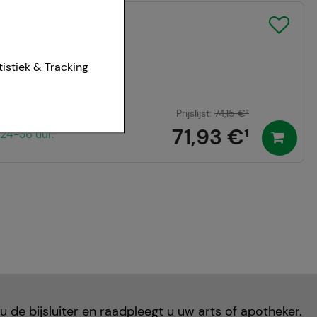
ter 17,5mg
mbH
ies van onze
tistiek & Tracking
et worden
Prijslijst
:
74,15 €
²
71,93 €
¹
24-36 uur.
r te maken,
aan het
t om inhoud weer te
eren.
r waarop onze
te optimaliseren,
vant mogelijk voor
ven aan derden,
 u de bijsluiter en raadpleegt u uw arts of apotheker.