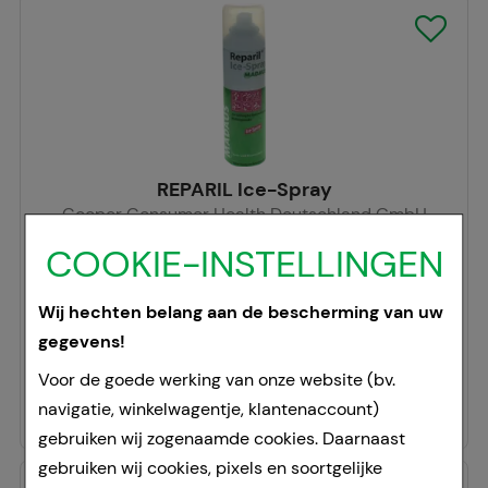
REPARIL Ice-Spray
Cooper Consumer Health Deutschland GmbH
200
ml
COOKIE-INSTELLINGEN
sprayen
01881095
Wij hechten belang aan de bescherming van uw
Doorgaans gereed voor verzending binnen 24-36 uur.
gegevens!
44,95 €
per 1 l
Voor de goede werking van onze website (bv.
8,99 €
¹
navigatie, winkelwagentje, klantenaccount)
gebruiken wij zogenaamde cookies. Daarnaast
gebruiken wij cookies, pixels en soortgelijke