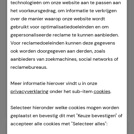
technologieën om onze website aan te passen aan
het voorkeursgedrag, om informatie te verkrijgen
over de manier waarop onze website wordt
gebruikt voor optimalisatiedoeleinden en om
gepersonaliseerde reclame te kunnen aanbieden.
Voor reclamedoeleinden kunnen deze gegevens
SAGELLA hydraserum Intimwaschlotion
ook worden doorgegeven aan derden, zoals
Cooper Consumer Health Deutschland GmbH
aanbieders van zoekmachines, social networks of
200
ml
reclamebureaus.
lotion
07124544
Meer informatie hierover vindt u in onze
Doorgaans gereed voor verzending binnen 24-36 uur.
privacyverklaring
onder het sub-item
cookies
.
69,95 €
per 1 l
13,99 €
¹
Selecteer hieronder welke cookies mogen worden
geplaatst en bevestig dit met "Keuze bevestigen" of
accepteer alle cookies met "Selecteer alles":
-
3%