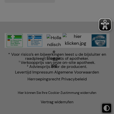
Statistiek & tracking:
Hierdoor kunnen wij
informatie verzamelen over de manier waarop onze
website wordt gebruikt, die wij kunnen gebruiken
om onze website verder voor u te optimaliseren, om
de inhoud van onze website maar ook de reclame
op sites van derden zo relevant mogelijk voor u te
maken. Wij wijzen u erop dat gegevens voor dit doel
* Voor risico’s en bijwerkingen leest u de bijsluiter en
soms worden doorgegeven aan derden, zoals
raadpleegt u uw arts of apotheker.
Verkoopprijs van onze on-site apotheek.
Google of sociale media.
1
Adviesprijs door de producent.
2
Levertijd
Impressum
Algemene Voorwaarden
Herroepingsrecht
Privacybeleid
Hier können Sie Ihre Cookie-Zustimmung widerrufen
Vertrag widerrufen