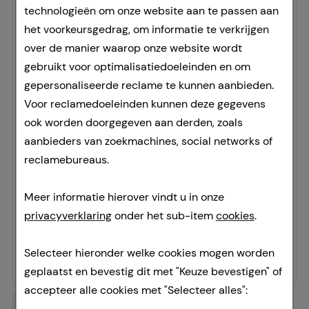
technologieën om onze website aan te passen aan
het voorkeursgedrag, om informatie te verkrijgen
over de manier waarop onze website wordt
gebruikt voor optimalisatiedoeleinden en om
gepersonaliseerde reclame te kunnen aanbieden.
Voor reclamedoeleinden kunnen deze gegevens
CB12 Spray
ook worden doorgegeven aan derden, zoals
Cooper Consumer Health Deutschland GmbH
aanbieders van zoekmachines, social networks of
15
ml
reclamebureaus.
sprayen
12414534
Meer informatie hierover vindt u in onze
Doorgaans gereed voor verzending binnen 24-36 uur.
privacyverklaring
onder het sub-item
cookies
.
326,67 €
per 1 l
Selecteer hieronder welke cookies mogen worden
4,90 €
¹
geplaatst en bevestig dit met "Keuze bevestigen" of
accepteer alle cookies met "Selecteer alles":