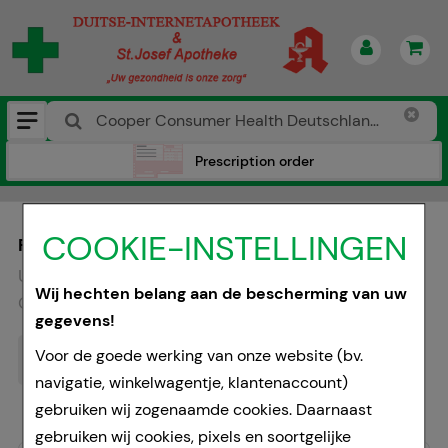
Prescription order
COOKIE-INSTELLINGEN
PRODUCT ZOEKEN
U zoekt:
„
Cooper Consumer Health Deutschland
Wij hechten belang aan de bescherming van uw
GmbH
“
gegevens!
Voor de goede werking van onze website (bv.
navigatie, winkelwagentje, klantenaccount)
gebruiken wij zogenaamde cookies. Daarnaast
gebruiken wij cookies, pixels en soortgelijke