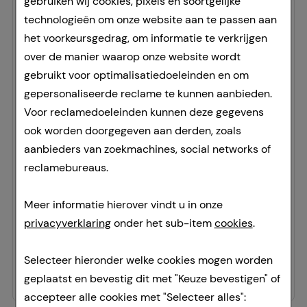
gebruiken wij cookies, pixels en soortgelijke
technologieën om onze website aan te passen aan
het voorkeursgedrag, om informatie te verkrijgen
over de manier waarop onze website wordt
gebruikt voor optimalisatiedoeleinden en om
gepersonaliseerde reclame te kunnen aanbieden.
Voor reclamedoeleinden kunnen deze gegevens
CETAPHIL Pro Spot Control
ook worden doorgegeven aan derden, zoals
mattier.Feuchtigkeit Cr.
aanbieders van zoekmachines, social networks of
Galderma Laboratorium GmbH
reclamebureaus.
120
ml
Room
Meer informatie hierover vindt u in onze
14168134
privacyverklaring
onder het sub-item
cookies
.
Doorgaans gereed voor verzending binnen 24-36 uur.
141,25 €
per 1 l
Selecteer hieronder welke cookies mogen worden
16,95 €
¹
geplaatst en bevestig dit met "Keuze bevestigen" of
accepteer alle cookies met "Selecteer alles":