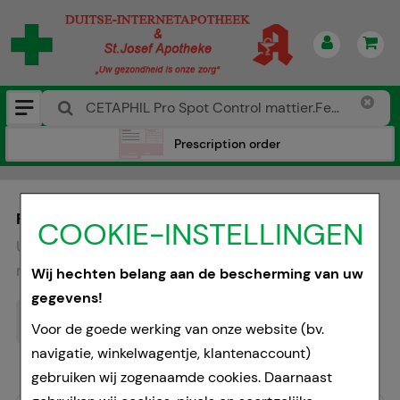
Prescription order
PRODUCT ZOEKEN
COOKIE-INSTELLINGEN
U zoekt:
„
CETAPHIL Pro Spot Control
mattier.Feuchtigkeit Cr.
“
Wij hechten belang aan de bescherming van uw
gegevens!
Voor de goede werking van onze website (bv.
navigatie, winkelwagentje, klantenaccount)
gebruiken wij zogenaamde cookies. Daarnaast