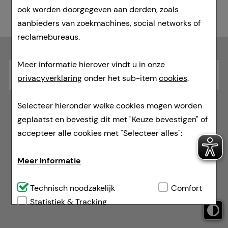
ook worden doorgegeven aan derden, zoals
aanbieders van zoekmachines, social networks of
reclamebureaus.
Meer informatie hierover vindt u in onze
privacyverklaring
onder het sub-item
cookies
.
* Voor risico’s en bijwerkingen leest u de bijsluiter en
Selecteer hieronder welke cookies mogen worden
raadpleegt u uw arts of apotheker.
Verkoopprijs van onze on-site apotheek.
geplaatst en bevestig dit met "Keuze bevestigen" of
1
Adviesprijs door de producent.
2
accepteer alle cookies met "Selecteer alles":
Levertijd
Impressum
Algemene Voorwaarden
Herroepingsrecht
Privacybeleid
Meer Informatie
Hier können Sie Ihre Cookie-Zustimmung widerrufen
Technisch noodzakelijk:
Technisch noodzakelijk
Dit zijn cookies die
Comfort
Vertrag widerrufen
noodzakelijk zijn voor de basisfuncties van onze
Statistiek & Tracking
website (bv. navigatie, winkelwagentje,
Keuze bevestigen