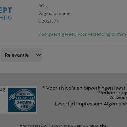
50
g
Vaginale crème
02021377
Doorgaans gereed voor verzending binnen 
* Voor risico’s en bijwerkingen leest
Verkoopprij
1
Adviesp
2
Levertijd
Impressum
Algemene
Hier können Sie Ihre Cookie-Zustimmung widerrufen