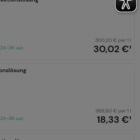
300,20 €
per 1 l
30,02 €
¹
24-36 uur.
ionslösung
366,60 €
per 1 l
18,33 €
¹
24-36 uur.