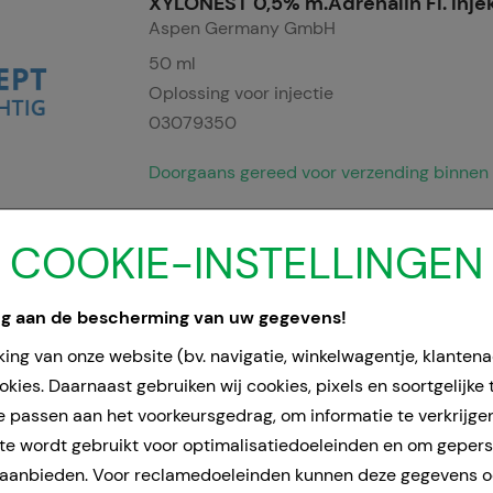
XYLONEST 0,5% m.Adrenalin Fl. Inje
Aspen Germany GmbH
50
ml
Oplossing voor injectie
03079350
Doorgaans gereed voor verzending binnen 
COOKIE-INSTELLINGEN
XYLONEST 2% m.Adrenalin Fl. Injekt
Aspen Germany GmbH
50
ml
ng aan de bescherming van uw gegevens!
Oplossing voor injectie
ing van onze website (bv. navigatie, winkelwagentje, klanten
03070283
kies. Daarnaast gebruiken wij cookies, pixels en soortgelijke
e passen aan het voorkeursgedrag, om informatie te verkrijge
Doorgaans gereed voor verzending binnen 
e wordt gebruikt voor optimalisatiedoeleinden en om geper
 aanbieden. Voor reclamedoeleinden kunnen deze gegevens 