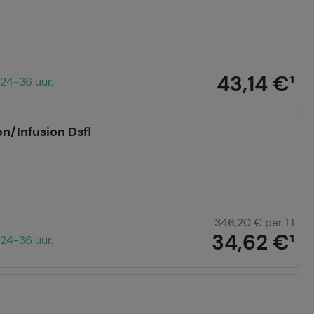
r waarop onze
te optimaliseren,
vant mogelijk voor
43,14 €
¹
24-36 uur.
ven aan derden,
n/Infusion Dsfl
346,20 €
per 1 l
34,62 €
¹
24-36 uur.