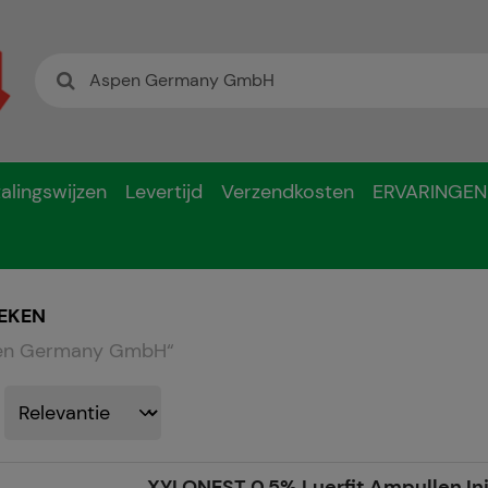
alingswijzen
Levertijd
Verzendkosten
ERVARINGEN
EKEN
en Germany GmbH
“
XYLONEST 0,5% Luerfit Ampullen In