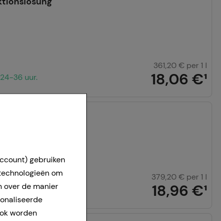
ktionslösung
361,20 €
per 1 l
18,06 €
¹
24-36 uur.
ionslösung
account) gebruiken
 technologieën om
379,20 €
per 1 l
18,96 €
¹
n over de manier
24-36 uur.
sonaliseerde
ook worden