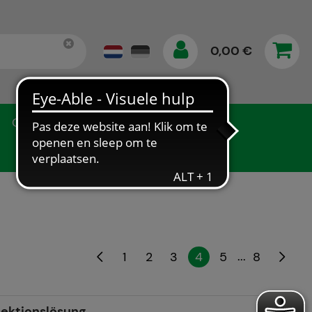
0,00 €
Gegevensbescherming
...
1
2
3
4
5
8
jektionslösung