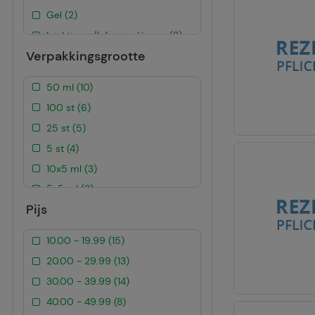
Gel (2)
Injektions-/Infusionslösung (2)
Verpakkingsgrootte
Injektionslösung (22)
Lösung zum Einnehmen (1)
50 ml (10)
Ovula (1)
100 st (6)
Pflaster (2)
25 st (5)
Spray (2)
5 st (4)
Tabletten (10)
10x5 ml (3)
Trockensubstanz mit
Lösungsmittel (1)
5x5 ml (3)
Pijs
Vaginalcreme (2)
10x10 ml (3)
5x20 ml (3)
10.00 - 19.99 (15)
50 st (2)
20.00 - 29.99 (13)
5x50 ml (2)
30.00 - 39.99 (14)
30 g (2)
40.00 - 49.99 (8)
100 ml (2)