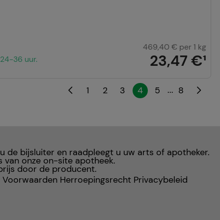
469,40 €
per 1 kg
23,47 €
¹
24-36 uur.
...
1
2
3
4
5
8
 u de bijsluiter en raadpleegt u uw arts of apotheker.
s van onze on-site apotheek.
rijs door de producent.
 Voorwaarden
Herroepingsrecht
Privacybeleid