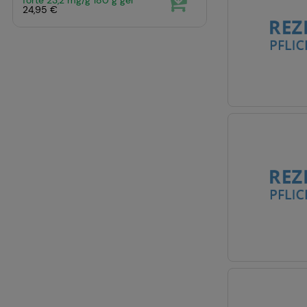
24,95 €
Statistiek & tracki
website wordt gebru
om de inhoud van o
u te maken. Wij wi
zoals Google of soc