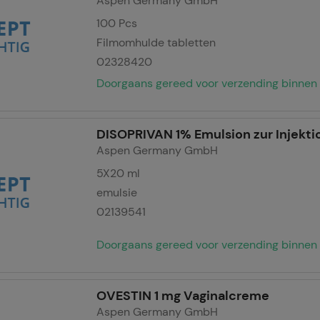
Aspen Germany GmbH
100
Pcs
ng:
Hierdoor kunnen wij informatie verzamelen over de manie
Filmomhulde tabletten
ikt, die wij kunnen gebruiken om onze website verder voor u 
02328420
nze website maar ook de reclame op sites van derden zo rele
Doorgaans gereed voor verzending binnen 
jzen u erop dat gegevens voor dit doel soms worden doorgege
iale media.
DISOPRIVAN 1% Emulsion zur Injektio
Aspen Germany GmbH
5X20
ml
emulsie
02139541
Doorgaans gereed voor verzending binnen 
OVESTIN 1 mg Vaginalcreme
Aspen Germany GmbH