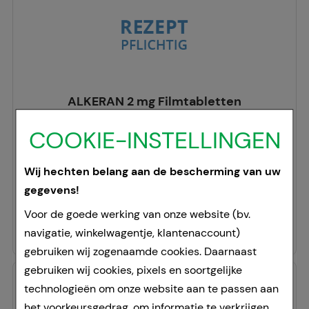
ALKERAN 2 mg Filmtabletten
Aspen Germany GmbH
COOKIE-INSTELLINGEN
50
Pcs
Filmomhulde tabletten
Wij hechten belang aan de bescherming van uw
00461132
gegevens!
Doorgaans gereed voor verzending binnen 24-36 uur.
Voor de goede werking van onze website (bv.
54,99 €
¹
navigatie, winkelwagentje, klantenaccount)
gebruiken wij zogenaamde cookies. Daarnaast
gebruiken wij cookies, pixels en soortgelijke
technologieën om onze website aan te passen aan
het voorkeursgedrag, om informatie te verkrijgen