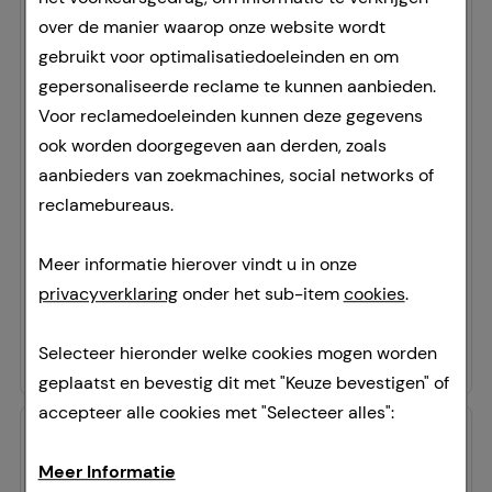
over de manier waarop onze website wordt
gebruikt voor optimalisatiedoeleinden en om
gepersonaliseerde reclame te kunnen aanbieden.
Voor reclamedoeleinden kunnen deze gegevens
ALKERAN 50 mg i.v. Trockensubstanz
ook worden doorgegeven aan derden, zoals
m.Lösungsm.
aanbieders van zoekmachines, social networks of
Aspen Germany GmbH
reclamebureaus.
1
Pcs
Droge stof met oplosmiddel
Meer informatie hierover vindt u in onze
04529192
privacyverklaring
onder het sub-item
cookies
.
Tijdelijk niet leverbaar.
51,27 €
¹
Selecteer hieronder welke cookies mogen worden
geplaatst en bevestig dit met "Keuze bevestigen" of
accepteer alle cookies met "Selecteer alles":
Meer Informatie