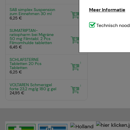
Meer Informatie
SAB simplex Suspension
1
zum Einnehmen
30 ml
6,25 €
Technisch noodzak
Technisch noodz
SUMATRIPTAN-
website (bv. navig
ratiopharm bei Migräne
1
50 mg Filmtabl.
2 Pcs
weggelaten.
Filmomhulde tabletten
6,45 €
Comfort:
Deze cook
SCHLAFSTERNE
1
Tabletten
20 Pcs
bijvoorbeeld voor 
Tabletten
6,25 €
voorkeursgedrag (bi
geven die is afges
VOLTAREN Schmerzgel
1
forte 23,2 mg/g
180 g
gel
24,95 €
Statistiek & tracki
website wordt gebru
om de inhoud van o
u te maken. Wij wi
zoals Google of soc