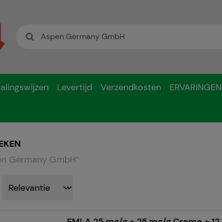
alingswijzen
Levertijd
Verzendkosten
ERVARINGEN
EKEN
en Germany GmbH
“
EMLA 25 mg/g + 25 mg/g Creme + 12 