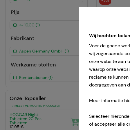
-
3%
Pijs
>= 10.00 (1)
Wij hechten bela
Fabrikant
Voor de goede werk
Aspen Germany GmbH (1)
wij zogenaamde coo
onze website aan t
Werkzame stoffen
waarop onze websit
reclame te kunnen
Kombinationen (1)
doorgegeven aan de
Onze Topseller
Meer informatie hie
» MEEST VERKOCHTE PRODUCTEN
HOGGAR Night
Selecteer hieronde
1
Tabletten
20 Pcs
Tabletten
of accepteer alle c
10,95 €