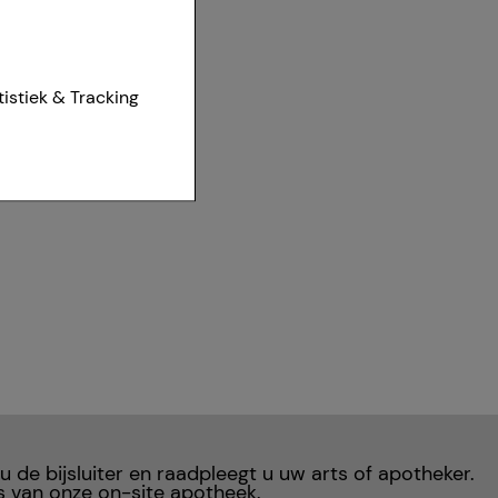
ies van onze
tistiek & Tracking
et worden
r te maken,
aan het
t om inhoud weer te
eren.
r waarop onze
te optimaliseren,
vant mogelijk voor
ven aan derden,
 u de bijsluiter en raadpleegt u uw arts of apotheker.
s van onze on-site apotheek.