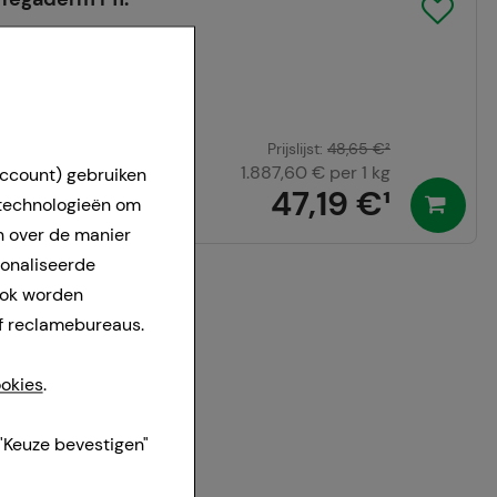
Prijslijst
:
48,65 €
²
1.887,60 €
per 1 kg
account) gebruiken
47,19 €
¹
 technologieën om
n over de manier
sonaliseerde
ook worden
f reclamebureaus.
okies
.
"Keuze bevestigen"