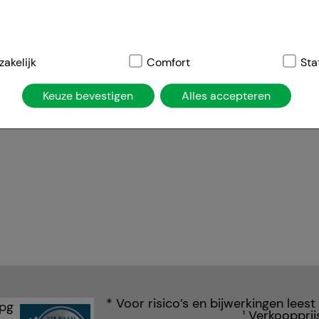
elijk:
akelijk
Dit zijn cookies die noodzakelijk zijn voor de basisfunct
Comfort
Sta
atie, winkelwagentje, klantenaccount), daarom kunnen deze ni
Keuze bevestigen
Alles accepteren
ies worden gebruikt om de winkelervaring nog aantrekkelijke
de herkenning van de bezoeker of om onze site aan te passen 
jv. taalinstellingen). Comfort cookies stellen ons ook in staa
temd op uw behoeften en om ons affiliate programma uit te vo
ng:
Hierdoor kunnen wij informatie verzamelen over de manie
ikt, die wij kunnen gebruiken om onze website verder voor u 
nze website maar ook de reclame op sites van derden zo rele
jzen u erop dat gegevens voor dit doel soms worden doorgege
* Voor risico’s en bijwerkingen leest
iale media.
Verkoopprij
1