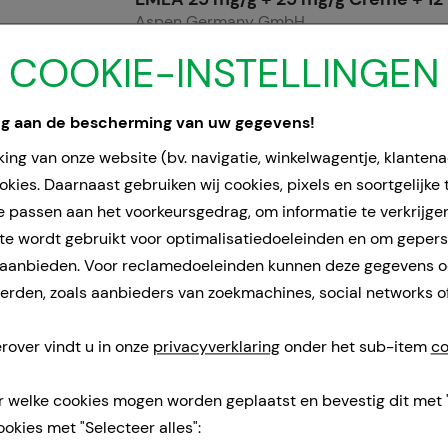
Aspen Germany GmbH
5X5
g
COOKIE-INSTELLINGEN
Room
13231356
ng aan de bescherming van uw gegevens!
Doorgaans gereed voor verzending
ing van onze website (bv. navigatie, winkelwagentje, klanten
binnen 24-36 uur.
kies. Daarnaast gebruiken wij cookies, pixels en soortgelijke
e passen aan het voorkeursgedrag, om informatie te verkrijge
e wordt gebruikt voor optimalisatiedoeleinden en om geper
 aanbieden. Voor reclamedoeleinden kunnen deze gegevens 
rden, zoals aanbieders van zoekmachines, social networks o
rover vindt u in onze
privacyverklaring
onder het sub-item
co
r welke cookies mogen worden geplaatst en bevestig dit met 
ookies met "Selecteer alles":