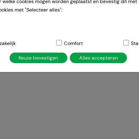
r welke cookies mogen worden geplaatst en bevestig dit met 
ookies met "Selecteer alles":
elijk:
akelijk
Dit zijn cookies die noodzakelijk zijn voor de basisfunct
Comfort
Sta
atie, winkelwagentje, klantenaccount), daarom kunnen deze ni
Keuze bevestigen
Alles accepteren
ies worden gebruikt om de winkelervaring nog aantrekkelijke
de herkenning van de bezoeker of om onze site aan te passen 
jv. taalinstellingen). Comfort cookies stellen ons ook in staa
temd op uw behoeften en om ons affiliate programma uit te vo
ng:
Hierdoor kunnen wij informatie verzamelen over de manie
ikt, die wij kunnen gebruiken om onze website verder voor u 
nze website maar ook de reclame op sites van derden zo rele