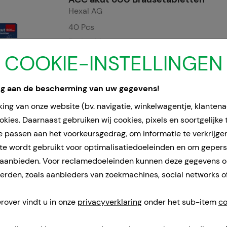
Hexal AG
40
Pcs
Bruistabletten
00520917
COOKIE-INSTELLINGEN
Doorgaans gereed voor verzending binnen 
ng aan de bescherming van uw gegevens!
ing van onze website (bv. navigatie, winkelwagentje, klanten
kies. Daarnaast gebruiken wij cookies, pixels en soortgelijke
e passen aan het voorkeursgedrag, om informatie te verkrijge
e wordt gebruikt voor optimalisatiedoeleinden en om geper
 aanbieden. Voor reclamedoeleinden kunnen deze gegevens 
rden, zoals aanbieders van zoekmachines, social networks o
rover vindt u in onze
privacyverklaring
onder het sub-item
co