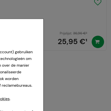
Prijslijst
:
36,96 €
²
25,95 €
¹
24-36 uur.
account) gebruiken
 technologieën om
n over de manier
sonaliseerde
ook worden
f reclamebureaus.
okies
.