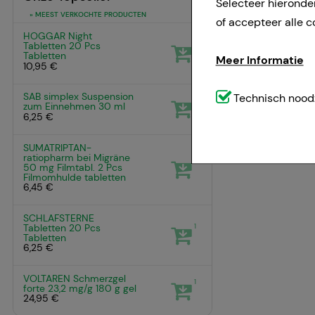
Selecteer hieronde
» MEEST VERKOCHTE PRODUCTEN
of accepteer alle c
HOGGAR Night
1
Tabletten
20 Pcs
Tabletten
Meer Informatie
10,95 €
SAB simplex Suspension
Technisch noodzak
Technisch noodz
1
zum Einnehmen
30 ml
website (bv. navig
6,25 €
weggelaten.
SUMATRIPTAN-
ratiopharm bei Migräne
1
50 mg Filmtabl.
2 Pcs
Comfort:
Deze cook
Filmomhulde tabletten
6,45 €
bijvoorbeeld voor 
voorkeursgedrag (bi
SCHLAFSTERNE
1
Tabletten
20 Pcs
geven die is afges
Tabletten
6,25 €
Statistiek & tracki
VOLTAREN Schmerzgel
1
website wordt gebru
forte 23,2 mg/g
180 g
gel
24,95 €
om de inhoud van o