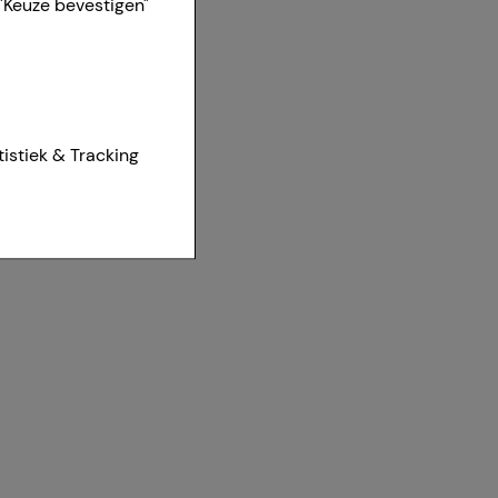
"Keuze bevestigen"
ies van onze
tistiek & Tracking
et worden
r te maken,
aan het
t om inhoud weer te
eren.
r waarop onze
te optimaliseren,
vant mogelijk voor