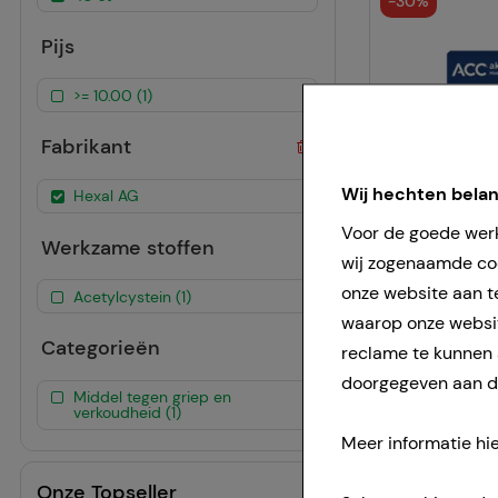
-
30%
Pijs
>= 10.00 (1)
Fabrikant
Wij hechten bela
Hexal AG
Voor de goede werk
Werkzame stoffen
wij zogenaamde coo
onze website aan t
Acetylcystein (1)
waarop onze websit
Categorieën
reclame te kunnen
doorgegeven aan de
Middel tegen griep en
verkoudheid (1)
Meer informatie hie
Onze Topseller