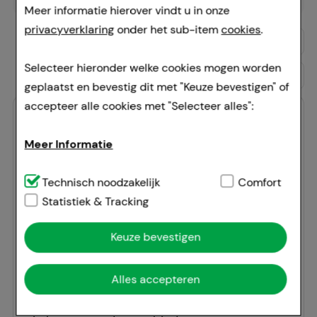
Meer informatie hierover vindt u in onze
privacyverklaring
onder het sub-item
cookies
.
Bijsluiter
Selecteer hieronder welke cookies mogen worden
Zoek product
Zoek fabrikant
geplaatst en bevestig dit met "Keuze bevestigen" of
accepteer alle cookies met "Selecteer alles":
Productomschrijving
Meer Informatie
Werkzame stof
Technisch noodzakelijk:
Technisch noodzakelijk
Dit zijn cookies die
Comfort
noodzakelijk zijn voor de basisfuncties van onze
Statistiek & Tracking
Productomschrijving
website (bv. navigatie, winkelwagentje,
Keuze bevestigen
klantenaccount), daarom kunnen deze niet worden
Sab simplex suspensie
weggelaten.
Werkzame stof: simethicone
Alles accepteren
Gebruik:
Comfort:
Deze cookies worden gebruikt om de
Bij overmatige gasvorming en gasophoping
winkelervaring nog aantrekkelijker te maken,