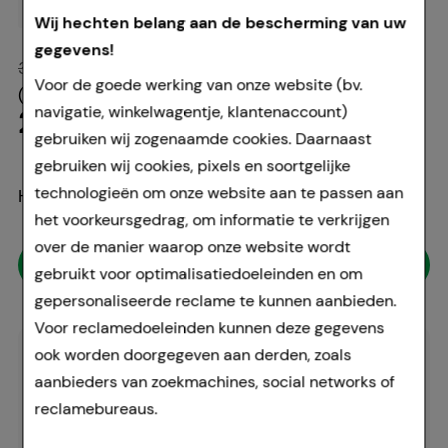
8,41 €
¹
22,95 €
¹
Wij hechten belang aan de bescherming van uw
gegevens!
30,55 €
²
Voor de goede werking van onze website (bv.
(
191,25 €
per 1 l
)
22,95 €
¹
navigatie, winkelwagentje, klantenaccount)
gebruiken wij zogenaamde cookies. Daarnaast
gebruiken wij cookies, pixels en soortgelijke
technologieën om onze website aan te passen aan
Hoeveelheid
het voorkeursgedrag, om informatie te verkrijgen
over de manier waarop onze website wordt
Aan winkelmandje toevoegen
gebruikt voor optimalisatiedoeleinden en om
gepersonaliseerde reclame te kunnen aanbieden.
Voor reclamedoeleinden kunnen deze gegevens
ook worden doorgegeven aan derden, zoals
Doorgaans gereed voor verzending
aanbieders van zoekmachines, social networks of
binnen 24-36 uur.
reclamebureaus.