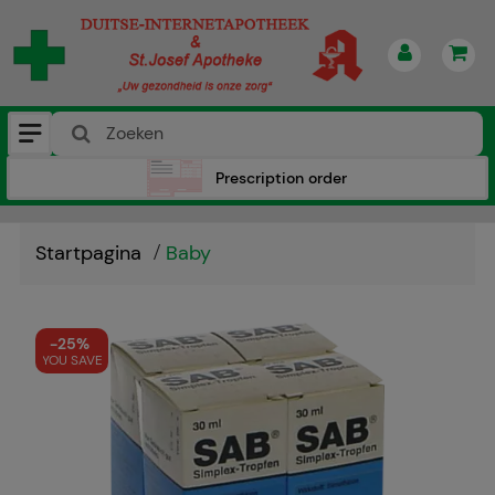
Prescription order
Startpagina
Baby
-
25%
YOU SAVE