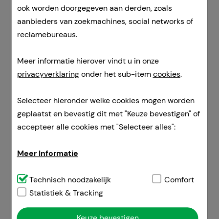
ook worden doorgegeven aan derden, zoals
aanbieders van zoekmachines, social networks of
Prescribing Doctor (name, city, phone)
reclamebureaus.
Medication
Meer informatie hierover vindt u in onze
privacyverklaring
onder het sub-item
cookies
.
Selecteer hieronder welke cookies mogen worden
geplaatst en bevestig dit met "Keuze bevestigen" of
accepteer alle cookies met "Selecteer alles":
Meer Informatie
Technisch noodzakelijk:
Technisch noodzakelijk
Dit zijn cookies die
Comfort
noodzakelijk zijn voor de basisfuncties van onze
Statistiek & Tracking
I have payment exemption
website (bv. navigatie, winkelwagentje,
Keuze bevestigen