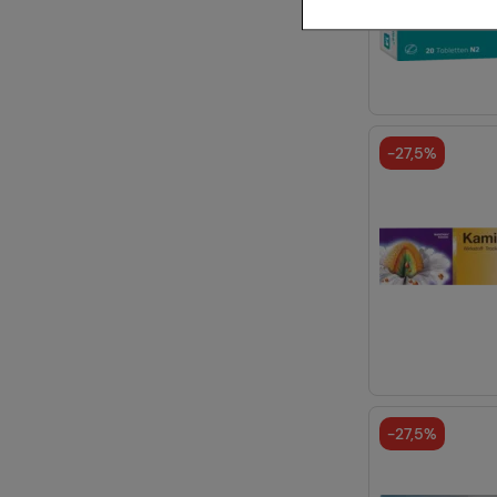
Comfort:
Deze cook
bijvoorbeeld voor 
voorkeursgedrag (bi
geven die is afges
-
27,5%
Statistiek & tracki
website wordt gebru
om de inhoud van o
u te maken. Wij wi
zoals Google of soc
-
27,5%