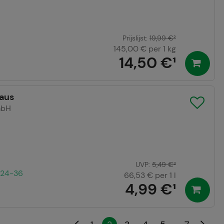
Prijslijst
:
19,99 €
²
145,00 €
per 1 kg
14,50 €
¹
aus
mbH
UVP
:
5,49 €
³
 24-36
66,53 €
per 1 l
4,99 €
¹
...