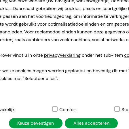
ing van onze website (bv. navigatie, winkelwagentje, klanten
Doorgaans gereed voor verzending binnen 
kies. Daarnaast gebruiken wij cookies, pixels en soortgelijke
e passen aan het voorkeursgedrag, om informatie te verkrijge
e wordt gebruikt voor optimalisatiedoeleinden en om geper
VOLTAREN Schmerzgel
 aanbieden. Voor reclamedoeleinden kunnen deze gegevens 
Haleon Germany GmbH
rden, zoals aanbieders van zoekmachines, social networks o
120
g
gel
rover vindt u in onze
privacyverklaring
onder het sub-item
co
00458532
r welke cookies mogen worden geplaatst en bevestig dit met 
Doorgaans gereed voor verzending binnen
ookies met "Selecteer alles":
24-36 uur.
PARACETAMOL 500-1A Pharma Tabl
1 A Pharma GmbH
elijk:
akelijk
Dit zijn cookies die noodzakelijk zijn voor de basisfunct
Comfort
Sta
20
Pcs
atie, winkelwagentje, klantenaccount), daarom kunnen deze ni
Keuze bevestigen
Alles accepteren
Tabletten