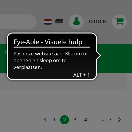
0,00 €
Gegevensbescherming
...
1
2
3
4
5
7