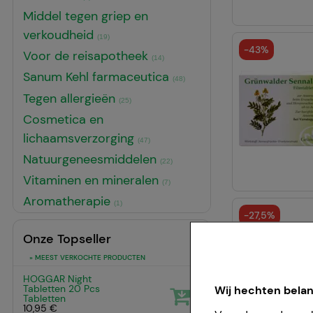
Middel tegen griep en
verkoudheid
(19)
-
43%
Voor de reisapotheek
(14)
Sanum Kehl farmaceutica
(48)
Tegen allergieën
(25)
Cosmetica en
lichaamsverzorging
(47)
Natuurgeneesmiddelen
(22)
Vitaminen en mineralen
(7)
Aromatherapie
(1)
-
27,5%
Onze Topseller
» MEEST VERKOCHTE PRODUCTEN
HOGGAR Night
1
Tabletten
20 Pcs
Wij hechten bela
Tabletten
10,95 €