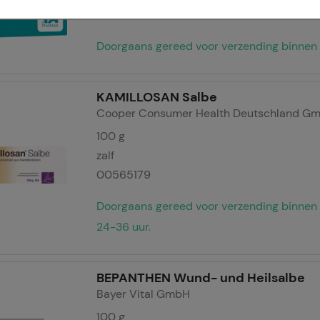
02481587
ies worden gebruikt om de winkelervaring nog aantrekkelijke
Doorgaans gereed voor verzending binnen 
de herkenning van de bezoeker of om onze site aan te passen 
jv. taalinstellingen). Comfort cookies stellen ons ook in staa
temd op uw behoeften en om ons affiliate programma uit te vo
KAMILLOSAN Salbe
Cooper Consumer Health Deutschland G
ng:
Hierdoor kunnen wij informatie verzamelen over de manie
100
g
ikt, die wij kunnen gebruiken om onze website verder voor u 
zalf
nze website maar ook de reclame op sites van derden zo rele
00565179
jzen u erop dat gegevens voor dit doel soms worden doorgege
iale media.
Doorgaans gereed voor verzending binnen
24-36 uur.
BEPANTHEN Wund- und Heilsalbe
Bayer Vital GmbH
100
g