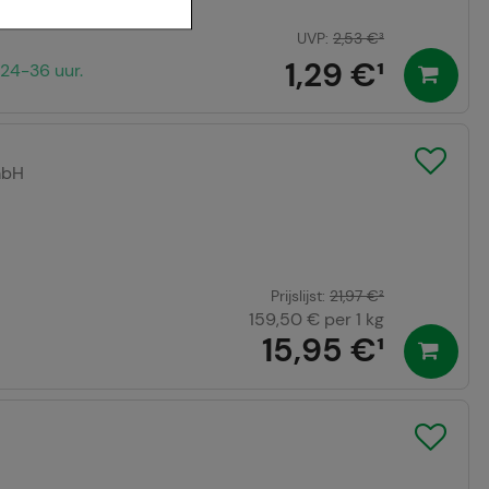
UVP
:
2,53 €
³
r te maken,
1,29 €
¹
24-36 uur.
aan het
t om inhoud weer te
eren.
mbH
r waarop onze
te optimaliseren,
vant mogelijk voor
ven aan derden,
Prijslijst
:
21,97 €
²
159,50 €
per 1 kg
15,95 €
¹