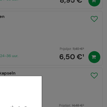
8,95 €
¹
en
Prijslijst
:
11,40 €
²
6,50 €
¹
24-36 uur.
kapseln
Prijslijst
:
14,48 €
²