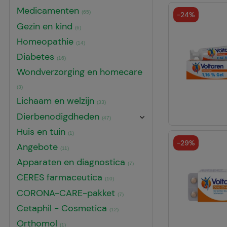
Medicamenten
(65)
-
24%
Gezin en kind
(6)
Homeopathie
(14)
Diabetes
(16)
Wondverzorging en homecare
(3)
Lichaam en welzijn
(33)
Dierbenodigdheden
(47)
Huis en tuin
(1)
-
29%
Angebote
(11)
Apparaten en diagnostica
(7)
CERES farmaceutica
(10)
CORONA-CARE-pakket
(7)
Cetaphil - Cosmetica
(12)
Orthomol
(1)