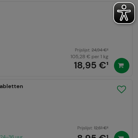
Prijslijst
:
24,94 €
²
105,28 €
per 1 kg
18,95 €
¹
abletten
Prijslijst
:
12,61 €
²
24-36 uur.