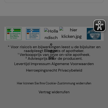
maken. Wij wijzen u erop dat gegevens voor dit doel
soms worden doorgegeven aan derden, zoals
Google of sociale media.
* Voor risico’s en bijwerkingen leest u de bijsluiter en
raadpleegt u uw arts of apotheker.
Verkoopprijs van onze on-site apotheek.
1
Adviesprijs door de producent.
2
Levertijd
Impressum
Algemene Voorwaarden
Herroepingsrecht
Privacybeleid
Hier können Sie Ihre Cookie-Zustimmung widerrufen
Vertrag widerrufen