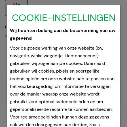
4.8 g
4,99 €
¹
COOKIE-INSTELLINGEN
(
1.039,58 €
per 1 kg
)
Wij hechten belang aan de bescherming van uw
4,99 €
¹
gegevens!
Voor de goede werking van onze website (bv.
navigatie, winkelwagentje, klantenaccount)
gebruiken wij zogenaamde cookies. Daarnaast
gebruiken wij cookies, pixels en soortgelijke
technologieën om onze website aan te passen aan
het voorkeursgedrag, om informatie te verkrijgen
Tijdelijk niet leverbaar.
over de manier waarop onze website wordt
gebruikt voor optimalisatiedoeleinden en om
gepersonaliseerde reclame te kunnen aanbieden.
Zoek product
Zoek fabrikant
Voor reclamedoeleinden kunnen deze gegevens
ook worden doorgegeven aan derden, zoals