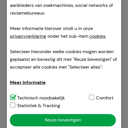
aanbieders van zoekmachines, social networks of
Productomschrijving
reclamebureaus.
Werkzame stof
Meer informatie hierover vindt u in onze
privacyverklaring
onder het sub-item
cookies
.
Productomschrijving
Selecteer hieronder welke cookies mogen worden
Der Echinacin® Lipstick CARE+SUN von
geplaatst en bevestig dit met "Keuze bevestigen" of
Madaus dient zum Schutz der Lippen
accepteer alle cookies met "Selecteer alles":
gegen schädigende UV-Strahlen durch
Lichtschutzfaktor 20.
Meer Informatie
Durch Echinacea urpurea Presssaft und
Bienenwachs wird die Gefahr von
Technisch noodzakelijk:
Technisch noodzakelijk
Dit zijn cookies die
Comfort
Entzündungen gehemmt und die
noodzakelijk zijn voor de basisfuncties van onze
Statistiek & Tracking
Lippenwerden gegen Austrocknen
website (bv. navigatie, winkelwagentje,
Keuze bevestigen
geschützt.
klantenaccount), daarom kunnen deze niet worden